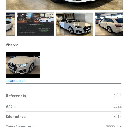
Vídeos:
Información:
Referencia :
4383
Año :
2022
Kilómetros :
113212
Tamaño motor: :
2000cm
3